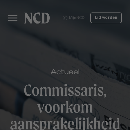
MijnNCD
Lid worden
Actueel
Commissaris,
voorkom
aansprakelijkheid