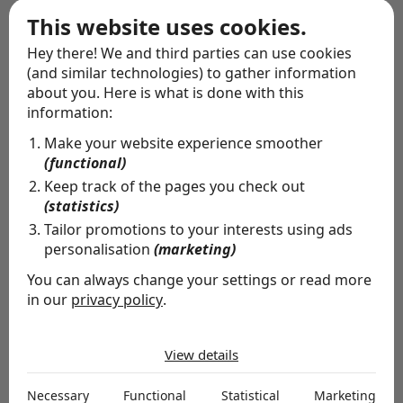
bestuursdomein zonder het bestuur daarbij te
This website uses cookies.
betrekken, met een vertrouwenscrisis als gevolg.
Hey there! We and third parties can use cookies
Onder meer commissaris Marike van Lier Lels stapte
(and similar technologies) to gather information
op. De Ondernemingskamer oordeelde dat er een
about you. Here is what is done with this
information:
gegronde reden was om aan het beleid van de RvC te
Make your website experience smoother
twijfelen door het bestuur buiten spel te zetten en het
(functional)
bestuursdomein te betreden. De strijd om de Telegraaf
Keep track of the pages you check out
Media Groep (TMG) escaleerde eveneens, maar met
(statistics)
Tailor promotions to your interests using ads
een gunstiger resultaat voor de raad van
personalisation
(marketing)
commissarissen. Na duidelijke waarschuwingen aan het
You can always change your settings or read more
adres van de bestuurders omtrent het biedingsproces
in our
privacy policy
.
schorsten commissarissen de top van de uitgever van
The cookies we use by category
onder meer de grootste krant van Nederland – topman
View details
Necessary
Geert-Jan van der Snoek en financieel directeur Leo
Necessary cookies help make a website usable by
Necessary
Functional
Statistical
Marketing
Epskamp – vanwege een vertrouwensbreuk. De