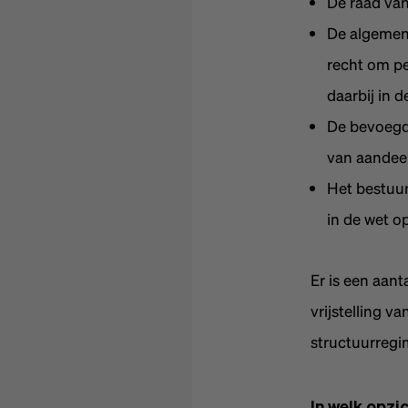
De raad van
De algemen
recht om pe
daarbij in 
De bevoegdh
van aandee
Het bestuur
in de wet o
Er is een aant
vrijstelling 
structuurregi