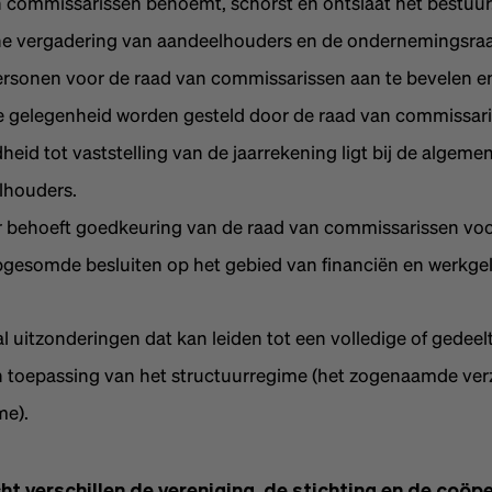
 commissarissen benoemt, schorst en ontslaat het bestuur
e vergadering van aandeelhouders en de ondernemingsra
rsonen voor de raad van commissarissen aan te bevelen en
de gelegenheid worden gesteld door de raad van commissari
eid tot vaststelling van de jaarrekening ligt bij de algeme
lhouders.
 behoeft goedkeuring van de raad van commissarissen voo
pgesomde besluiten op het gebied van financiën en werkge
al uitzonderingen dat kan leiden tot een volledige of gedeelt
van toepassing van het structuurregime (het zogenaamde ve
me).