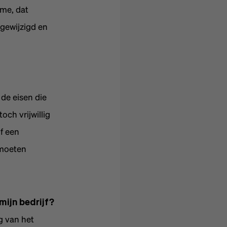
me, dat
gewijzigd en
de eisen die
och vrijwillig
f een
 moeten
mijn bedrijf?
g van het