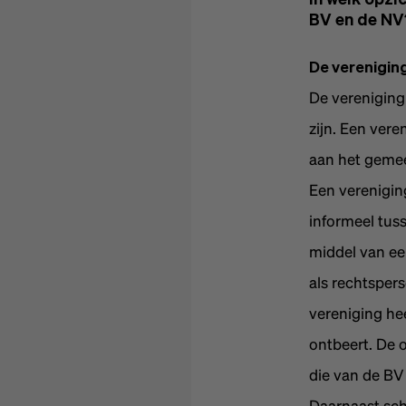
In welk opzi
BV en de NV
De verenigin
De vereniging
zijn. Een ver
aan het gemee
Een verenigin
informeel tus
middel van een
als rechtsper
vereniging he
ontbeert. De 
die van de BV
Daarnaast sch