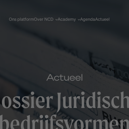
Ons platform
Over NCD
Academy
Agenda
Actueel
Actueel
ossier Juridisc
bedrijfsvorme