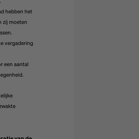
.
ad hebben het
 zij moeten
ssen.
ne vergadering
r een aantal
legenheid.
elijke
rzwakte