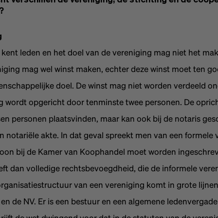
cht verschillen de vereniging, de stichting en de coöp
?
g
 kent leden en het doel van de vereniging mag niet het ma
eniging mag wel winst maken, echter deze winst moet ten 
nschappelijke doel. De winst mag niet worden verdeeld on
g wordt opgericht door tenminste twee personen. De opric
sen personen plaatsvinden, maar kan ook bij de notaris ges
 notariële akte. In dat geval spreekt men van een formele v
soon bij de Kamer van Koophandel moet worden ingeschre
eft dan volledige rechtsbevoegdheid, die de informele vere
organisatiestructuur van een vereniging komt in grote lijn
 en de NV. Er is een bestuur en een algemene ledenvergade
rijft de wet dwingend voor dat in de statuten van de veren