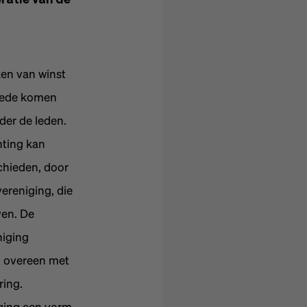
eratie van de
ken van winst
goede komen
der de leden.
hting kan
chieden, door
ereniging, die
ven. De
niging
en overeen met
ring.
iging een vorm