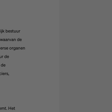
ijk bestuur
 waarvan de
verse organen
ur de
 de
iers,
emt. Het