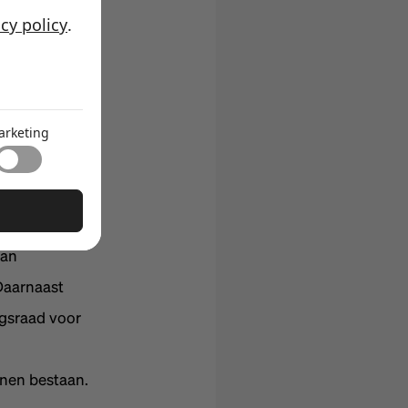
delsregister,
acy policy
.
g verplicht de
ing regelt de
arketing
unten uit de
van
Daarnaast
ngsraad voor
onen bestaan.