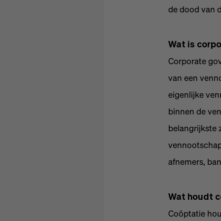
de dood van 
Wat is corp
Corporate gov
van een venno
eigenlijke ve
binnen de ven
belangrijkste 
vennootschap 
afnemers, ban
Wat houdt c
Coöptatie hou