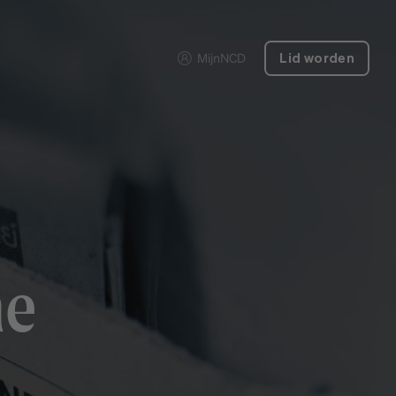
MijnNCD
Lid worden
he
n