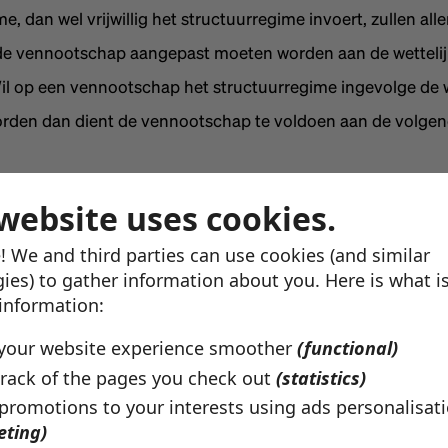
e, dan wel vrijwillig het structuurregime invoert, zullen alle
de vennootschap aangepast moeten worden aan de wetteli
il op een vennootschap het structuurregime ingevolge de 
rden dan dient de vennootschap te voldoen aan de volgend
st kapitaal met de reserves moet ten minste € 16 miljoen b
website uses cookies.
chtens wettelijke verplichting een ondernemingsraad ingeste
! We and third parties can use cookies (and similar
ap.
ies) to gather information about you. Here is what i
ootschap en haar afhankelijke maatschappijen tezamen mo
 information:
inste honderd werknemers werkzaam zijn.
your website experience smoother
(functional)
rack of the pages you check out
(statistics)
nnootschap aan deze drie vereisten dan dient de vennoots
 promotions to your interests using ads personalisat
et handelsregister opgaaf te doen, dat zij aan deze voorwa
eting)