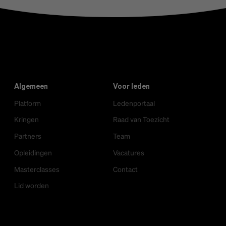
1
2
3
Algemeen
Voor leden
Platform
Ledenportaal
Kringen
Raad van Toezicht
Partners
Team
Opleidingen
Vacatures
Masterclasses
Contact
Lid worden