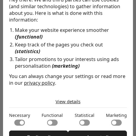
hebben. Meld je daarom snel aan via de NCD-
(and similar technologies) to gather information
app of de registratie-link van
Zoom
about you. Here is what is done with this
information:
Make your website experience smoother
Meer weten over Kirsten en Wim?
(functional)
LinkedIn Kirsten Heukels
Keep track of the pages you check out
(statistics)
Tailor promotions to your interests using ads
LinkedIn Wim Beukers
personalisation
(marketing)
You can always change your settings or read more
in our
privacy policy
.
Aanmelden
The cookies we use by category
View details
Necessary
Necessary cookies help make a website usable by
Necessary
Functional
Statistical
Marketing
enabling basic functions like page navigation and access
Functional
to secure areas of the website. The website cannot
Functional cookies enable a website to remember
function properly without these cookies.
information that changes the way the website behaves
Statistical