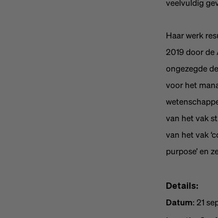
veelvuldig ge
Haar werk resu
2019 door de 
ongezegde de 
voor het mana
wetenschappel
van het vak s
van het vak ‘
purpose’ en ze
Details:
: 21 s
Datum