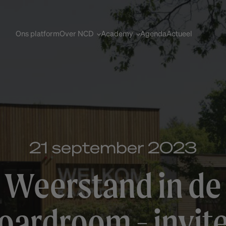
Ons platform
Over NCD
Academy
Agenda
Actueel
21 september 2023
Weerstand in de
oardroom - invit