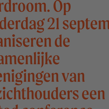
rdroom. Op
derdag 21 septe
aniseren de
amenlijke
enigingen van
zichthouders een