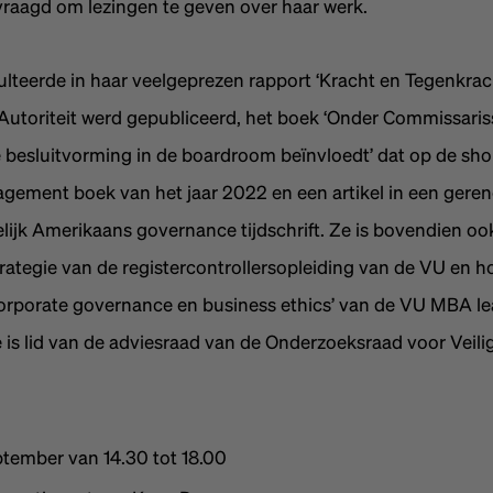
vraagd om lezingen te geven over haar werk.
lteerde in haar veelgeprezen rapport ‘Kracht en Tegenkracht
Autoriteit werd gepubliceerd, het boek ‘Onder Commissaris
besluitvorming in de boardroom beïnvloedt’ dat op de short
gement boek van het jaar 2022 en een artikel in een ger
ijk Amerikaans governance tijdschrift. Ze is bovendien o
trategie van de registercontrollersopleiding van de VU en 
corporate governance en business ethics’ van de VU MBA le
 is lid van de adviesraad van de Onderzoeksraad voor Veili
eptember van 14.30 tot 18.00