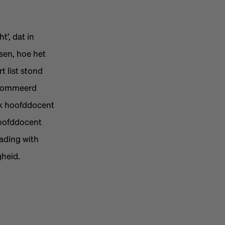
’, dat in
sen, hoe het
 list stond
enommeerd
ok hoofddocent
hoofddocent
ading with
gheid.