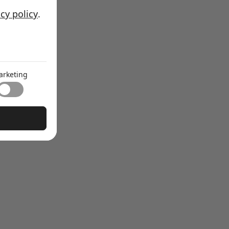
acy policy
.
ijden.
 de mens te
arketing
ct en het
aar goed te