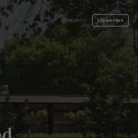
MijnNCD
Lid worden
ed