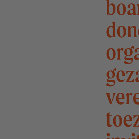
boa
don
org
gez
ver
toe