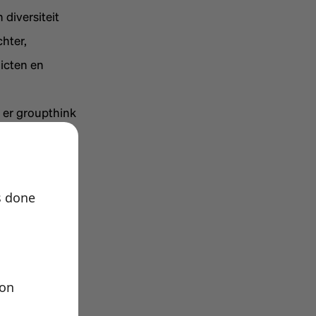
 diversiteit
hter,
licten en
t er groupthink
nodig om het
s done
ende sectoren
ion
t zozeer aan