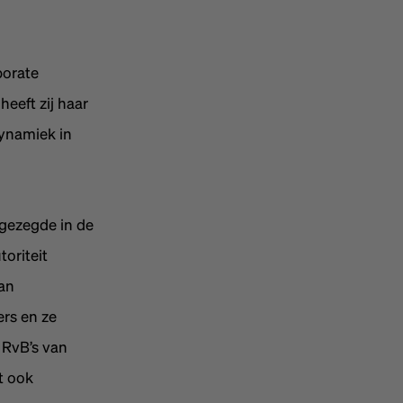
porate
eeft zij haar
dynamiek in
gezegde in de
oriteit
an
ers en ze
 RvB’s van
t ook