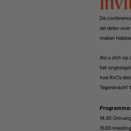
inv
De conference
zal delen ove
maken hebben
Als u zich op 
het ongezegde 
hoe RvC’s deze
Tegenkracht’ t
Programma:
14.30 Ontvan
15.00 Inleidin