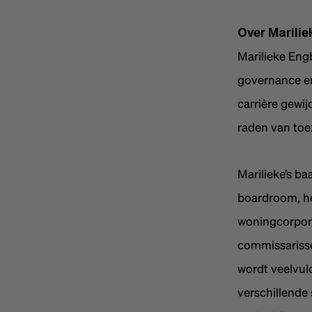
Over Marilie
Marilieke Eng
governance en
carrière gewij
raden van toe
Marilieke’s b
boardroom, he
woningcorpora
commissarissen
wordt veelvul
verschillende