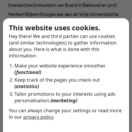
(researcher/consultant van Board in Balance) en prof.
Herbert Rijken (hoogleraar aan de Vrije Universiteit te
Amsterdam).
This website uses cookies.
Hey there! We and third parties can use cookies
Uiteraard wordt het onderzoek uitgevoerd op basis van
(and similar technologies) to gather information
about you. Here is what is done with this
anonimiteit. Resultaten zijn niet te herleiden naar de
information:
afzonderlijke respondenten.
Make your website experience smoother
(functional)
Wij hopen op uw medewerking!
Keep track of the pages you check out
(statistics)
Tailor promotions to your interests using ads
met vriendelijke groet,
personalisation
(marketing)
You can always change your settings or read more
Aalt Klaassen en Dirk-Jaap Klaassen, Oscar Toebosch
in our
privacy policy
.
en Herbert Rijken
The cookies we use by category