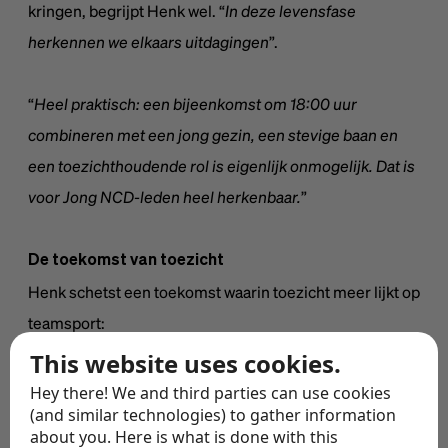
kringen, begrijpt Henk wel. “
In deze levensfase
herkennen we elkaars uitdagingen
”.
“
Heel praktisch: een bijeenkomst om 18:00 uur
combineren met een jong gezin, een stevige baan en
een toezichthoudende rol is eigenlijk onmogelijk. Dat is
voor Jong NCD-leden heel herkenbaar.
”
De toekomst van toezicht
Henk schetst een toekomst waarin toezicht meer lijkt op
teamsport:
This website uses cookies.
Hey there! We and third parties can use cookies
“Met overzicht, spelinzicht
(and similar technologies) to gather information
en vertrouwen in elkaars
about you. Here is what is done with this