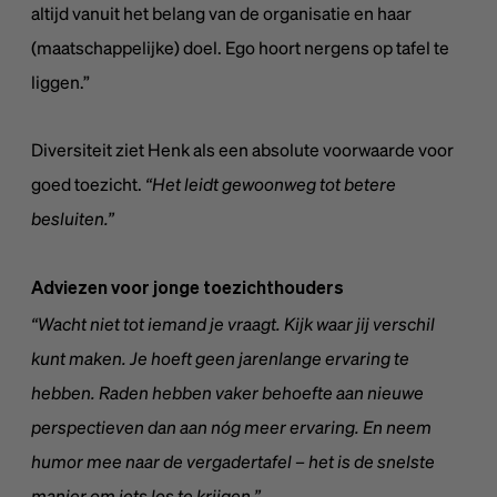
Marketing cookies are used to track visitors across
altijd vanuit het belang van de organisatie en haar
websites. The intention is to display ads that are
Unclassified
(maatschappelijke) doel. Ego hoort nergens op tafel te
relevant and engaging for the individual user and
We're currently sorting out those unclassified cookies,
thereby more valuable for publishers and third-party
partnering up with the providers of each cookie along
liggen.”
advertisers. These cookies may be used for personalized
the way.
and non-personalized advertising
Diversiteit ziet Henk als een absolute voorwaarde voor
goed toezicht.
“Het leidt gewoonweg tot betere
besluiten.”
Adviezen voor jonge toezichthouders
“Wacht niet tot iemand je vraagt. Kijk waar jij verschil
kunt maken. Je hoeft geen jarenlange ervaring te
hebben. Raden hebben vaker behoefte aan nieuwe
perspectieven dan aan nóg meer ervaring. En neem
humor mee naar de vergadertafel – het is de snelste
manier om iets los te krijgen.”