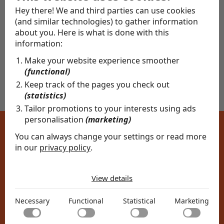
Hey there! We and third parties can use cookies
(and similar technologies) to gather information
about you. Here is what is done with this
Naar alle artikelen
information:
Make your website experience smoother
(functional)
Keep track of the pages you check out
(statistics)
Tailor promotions to your interests using ads
personalisation
(marketing)
You can always change your settings or read more
in our
privacy policy
.
The cookies we use by category
Gerelateerde artikelen
View details
Necessary
Necessary cookies help make a website usable by
Necessary
Functional
Statistical
Marketing
enabling basic functions like page navigation and access
Functional
to secure areas of the website. The website cannot
Functional cookies enable a website to remember
Bekijk alles