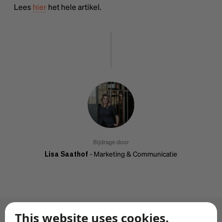
Lees
hier
het hele artikel.
Bijdrage door
- Marketing & Communicatie
Lisa Saathof
This website uses cookies.