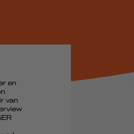
er en
en
r van
erview
 SER