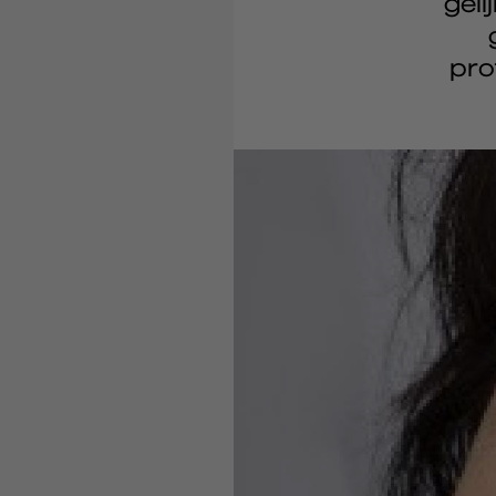
gel
pro