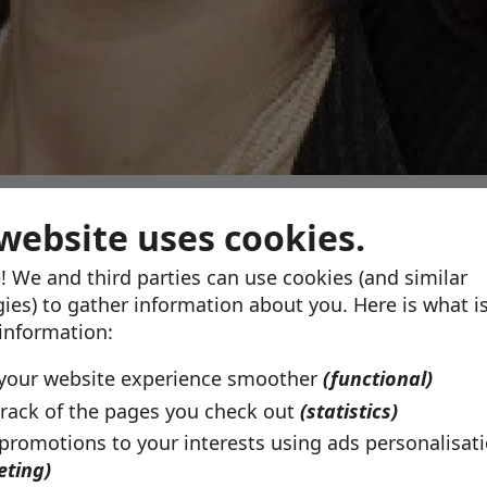
website uses cookies.
! We and third parties can use cookies (and similar
zzy haar motto is: ‘Kom in actie, handel
ies) to gather information about you. Here is what i
js en kijk nóóit weg’.
 information:
your website experience smoother
(functional)
rack of the pages you check out
(statistics)
rs hebben de mogelijkheid om verandering van binnenuit te
 promotions to your interests using ads personalisat
f maatschappelijke thema’s inbrengen bij de organisaties w
eting)