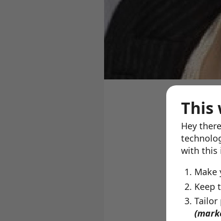
This 
Hey there
Li
technolog
wi
with this
Make 
Keep t
Toezichthoude
Tailor
ze kunnen zel
(mark