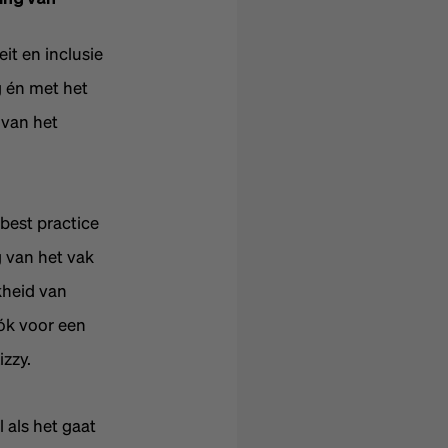
it en inclusie
g én met het
 van het
 best practice
 van het vak
kheid van
ók voor een
zzy.
 als het gaat