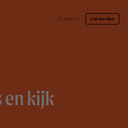
MijnNCD
Lid worden
 en kijk