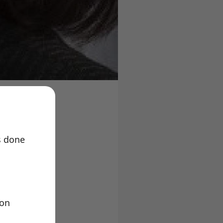
s done
 realiseren,
ion
aarop ze