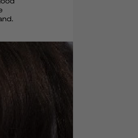
good
e
and.