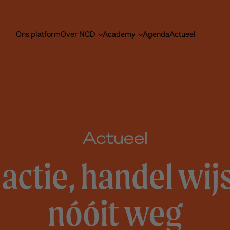
Ons platform
Over NCD
Academy
Agenda
Actueel
Actueel
actie, handel wijs
nóóit weg