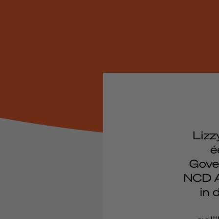
Lizz
é
Gove
NCD A
in 