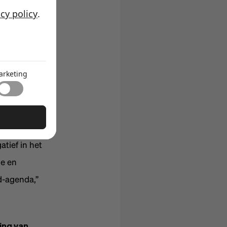
acy policy
.
te
arketing
 de meeste
tief in het
ie en
d-agenda,”
ing van