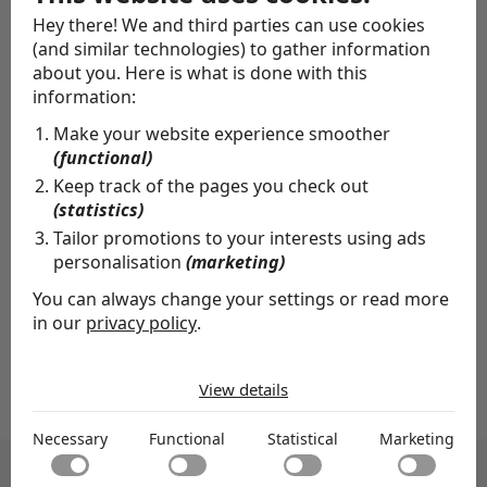
het Nationaal Leiderschapsonderzoek 2022
.
Hey there! We and third parties can use cookies
(and similar technologies) to gather information
about you. Here is what is done with this
information:
Make your website experience smoother
(functional)
Keep track of the pages you check out
(statistics)
Tailor promotions to your interests using ads
personalisation
(marketing)
You can always change your settings or read more
Bijdrage door
in our
privacy policy
.
NCD
The cookies we use by category
View details
Necessary
Necessary cookies help make a website usable by
Necessary
Functional
Statistical
Marketing
enabling basic functions like page navigation and access
Functional
to secure areas of the website. The website cannot
Functional cookies enable a website to remember