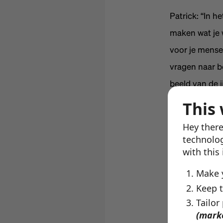
Patrick: “In h
maken wat je w
voor je mense
vragen naar b
beeld van de i
onder de wate
This 
Hey there
Patrick vertel
technolog
ziet: het gedr
with this
regels zijn. D
Make 
Keep t
Moraal en et
Tailor
“Moraal en et
(mark