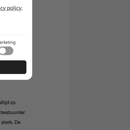
acy policy
.
: waar zijn
reren en
 gaat over het
arketing
 doe? Patrick
bevragen. Dat
ltijd zo
ls bestuurder
 sterk. De