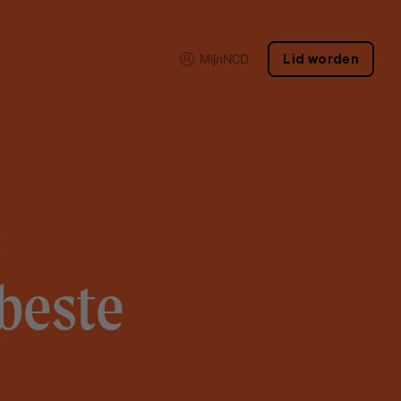
MijnNCD
Lid worden
k
 beste