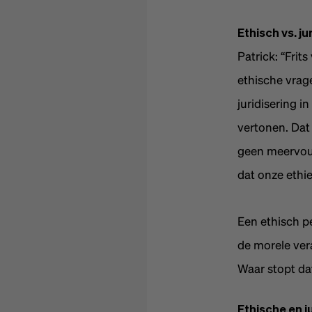
Ethisch vs. ju
Patrick: “Frit
ethische vrage
juridisering 
vertonen. Dat 
geen meervoud
dat onze ethie
Een ethisch p
de morele ver
Waar stopt da
Ethische en j