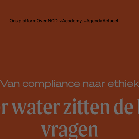
Ons platform
Over NCD
Academy
Agenda
Actueel
Van compliance naar ethie
 water zitten de
vragen