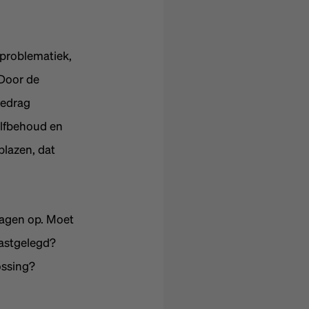
 problematiek,
 Door de
gedrag
zelfbehoud en
blazen, dat
ragen op. Moet
astgelegd?
ossing?