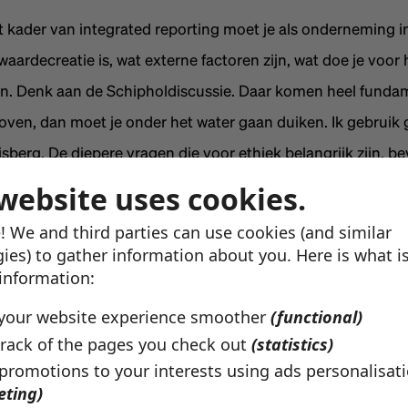
et kader van integrated reporting moet je als onderneming in
aardecreatie is, wat externe factoren zijn, wat doe je voor h
n. Denk aan de Schipholdiscussie. Daar komen heel funda
oven, dan moet je onder het water gaan duiken. Ik gebruik 
jsberg. De diepere vragen die voor ethiek belangrijk zijn, b
rspiegel.”
website uses cookies.
! We and third parties can use cookies (and similar
t ons dat je vanuit je activiteit als commissaris vaak de top 
ies) to gather information about you. Here is what i
ag, dingen die mislopen, praktijken die niet kloppen, die nie
 information:
e top van de ijsberg gaat over compliance en risicodenken.
your website experience smoother
(functional)
rack of the pages you check out
(statistics)
hiek
 promotions to your interests using ads personalisat
hiek zijn meestal synoniemen. Ik maak een verschil tussen 
eting)