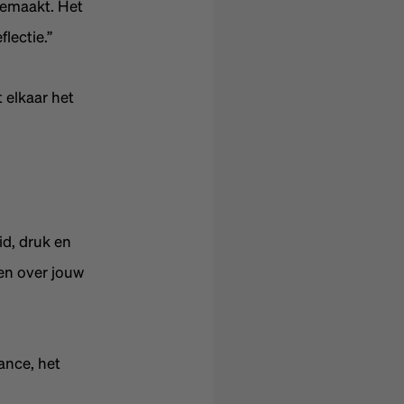
gemaakt. Het
lectie.”
 elkaar het
id, druk en
en over jouw
ance, het