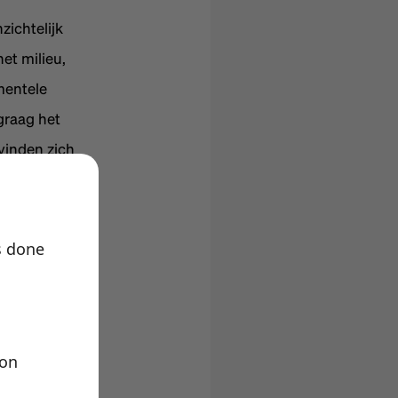
zichtelijk
et milieu,
mentele
graag het
evinden zich
van de ijsberg
s done
t volgens de
ion
moraal en