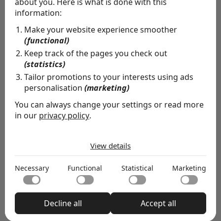
about you. Here is what is done with this
ontwikkelen, onder het motto Leren, Inspireren en
information:
Reflecteren. NCD heeft 26 districten door heel
Make your website experience smoother
Nederland en een eigen Academy, met o.a. de hoog
(functional)
gewaardeerde opleiding tot Toezichthouder.
Keep track of the pages you check out
(statistics)
Tailor promotions to your interests using ads
Onemeeting.com
personalisation
(marketing)
Onemeeting.com is een innovatieve en duurzame
You can always change your settings or read more
intermediair in de meetingbranche. Boekers van
in our
privacy policy
.
bijeenkomsten zoeken, vergelijken en boeken hun
The cookies we use by category
locaties & services bij de Meeting Experts van
View details
Necessary
Onemeeting.com of in hun persoonlijke
Necessary cookies help make a website usable by
Necessary
Functional
Statistical
Marketing
enabling basic functions like page navigation and access
Functional
boekingsomgeving. Het platform beschikt over 1.500+
to secure areas of the website. The website cannot
Functional cookies enable a website to remember
locaties in Nederland en helpt bedrijven om duurzaam,
function properly without these cookies.
information that changes the way the website behaves
Statistical
Decline all
Accept all
or looks, like your preferred language or the region that
veilig en klimaatneutraal bijeen te komen.
Statistical cookies help website owners to understand
you are in.
how visitors interact with websites by collecting and
Marketing