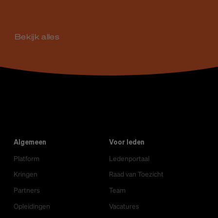
Bekijk alles
Algemeen
Voor leden
Platform
Ledenportaal
Kringen
Raad van Toezicht
Partners
Team
Opleidingen
Vacatures