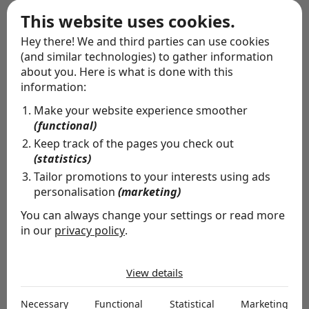
This website uses cookies.
raadplegen om de mogelijke fiscale consequenties en
Hey there! We and third parties can use cookies
de meest optimale toepassing van het onroerende-
(and similar technologies) to gather information
zaaklichaam te bepalen.
about you. Here is what is done with this
information:
Make your website experience smoother
(functional)
Keep track of the pages you check out
(statistics)
Tailor promotions to your interests using ads
personalisation
(marketing)
You can always change your settings or read more
in our
privacy policy
.
The cookies we use by category
Bijdrage door
NCD
View details
Necessary
Necessary cookies help make a website usable by
Necessary
Functional
Statistical
Marketing