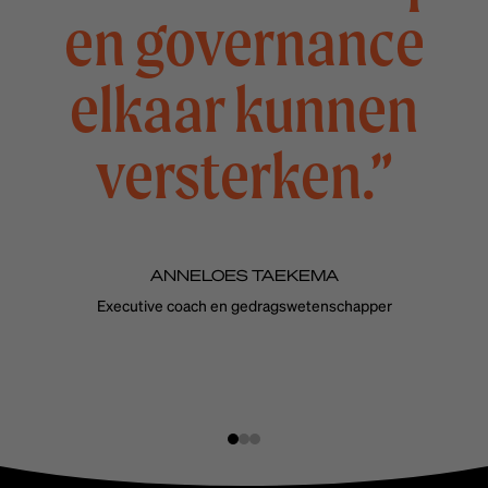
en governance
elkaar kunnen
versterken.”
ANNELOES TAEKEMA
Executive coach en gedragswetenschapper
Slide
Slide
Slide
1
2
3