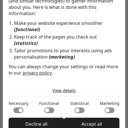
(and similar technologies) to gather information
about you. Here is what is done with this
information:
Make your website experience smoother
(functional)
Keep track of the pages you check out
(statistics)
Tailor promotions to your interests using ads
personalisation
(marketing)
You can always change your settings or read more
in our
privacy policy
.
Aanmelden
The cookies we use by category
View details
Necessary
Necessary cookies help make a website usable by
Necessary
Functional
Statistical
Marketing
enabling basic functions like page navigation and access
Functional
to secure areas of the website. The website cannot
Functional cookies enable a website to remember
function properly without these cookies.
information that changes the way the website behaves
Statistical
Decline all
Accept all
or looks, like your preferred language or the region that
Statistical cookies help website owners to understand