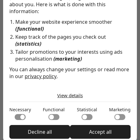
about you. Here is what is done with this
information:
Make your website experience smoother
(functional)
Keep track of the pages you check out
(statistics)
Tailor promotions to your interests using ads
personalisation
(marketing)
You can always change your settings or read more
in our
privacy policy
.
“Heel boeiend
The cookies we use by category
View details
om te ervaren
Necessary
Necessary cookies help make a website usable by
Necessary
Functional
Statistical
Marketing
enabling basic functions like page navigation and access
Functional
hoe leiderschap
to secure areas of the website. The website cannot
Functional cookies enable a website to remember
function properly without these cookies.
information that changes the way the website behaves
Statistical
Decline all
Accept all
or looks, like your preferred language or the region that
Statistical cookies help website owners to understand
you are in.