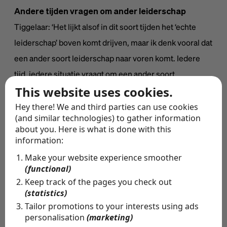
Andere tijden vragen om ander leiderschap
Tiggelaar: ‘Het lijkt alsof in dit soort tijden het ‘echte
leiderschap’ boven komt drijven, maar ik denk vooral dat
een ander soort leiderschap naar voren komt. Iedere
tijd, iedere situatie vraagt om een ander soort
This website uses cookies.
leiderschap. In 2000 werd Winston Churchill als de
grootste Brit aller tijden gekozen. Churchill heeft zijn
Hey there! We and third parties can use cookies
(and similar technologies) to gather information
faam vooral verworven door zijn rol in de Tweede
about you. Here is what is done with this
Wereldoorlog. Wat heel veel mensen ook weten, is dat
information:
Churchill bij de verkiezingen in 1945 niet werd
Make your website experience smoother
herkozen. Heel interessant. Dat laat zien dat gewone
(functional)
Keep track of the pages you check out
burgers heel goed begrijpen dat bepaalde tijden vragen
(statistics)
om bepaalde soorten leiderschap.’
Tailor promotions to your interests using ads
personalisation
(marketing)