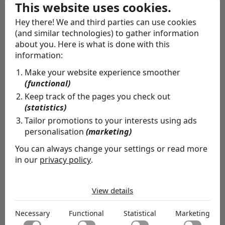
This website uses cookies.
naar elkaar geluisterd. Zo’n vertrouwenscultuur is
cruciaal. Je moet je veilig voelen om je open te kunnen
Hey there! We and third parties can use cookies
(and similar technologies) to gather information
stellen en eerlijke feedback te kunnen geven en
about you. Here is what is done with this
ontvangen. Als aan die voorwaarden wordt voldaan, kun
information:
je ook echt groeien als mens.’
Make your website experience smoother
(functional)
Keep track of the pages you check out
Behalve over de inhoud is Vinke ook enthousiast over
(statistics)
het netwerk van de NCD en NCD Academy. ‘Het mooie
Tailor promotions to your interests using ads
van Governance Essentials is dat het niet blijft bij een
personalisation
(marketing)
programma, maar dat je ook na afloop verbonden blijft
You can always change your settings or read more
in our
privacy policy
.
met een waardevol netwerk. Bovendien maak je
The cookies we use by category
onderdeel uit van een netwerk van commissarissen en
View details
mensen die zo’n rol ambiëren. Daardoor blijft de materie
Necessary
leven, en het is ook nog eens goed voor je contacten.’
Necessary cookies help make a website usable by
Necessary
Functional
Statistical
Marketing
enabling basic functions like page navigation and access
Functional