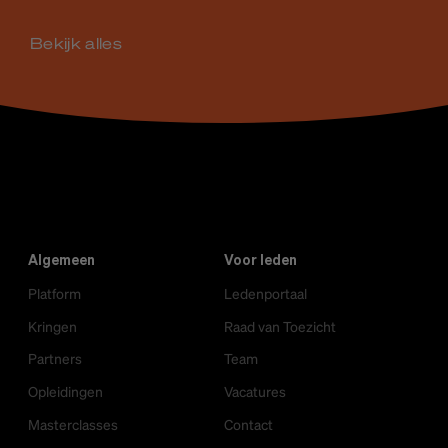
Bekijk alles
Algemeen
Voor leden
Platform
Ledenportaal
Kringen
Raad van Toezicht
Partners
Team
Opleidingen
Vacatures
Masterclasses
Contact