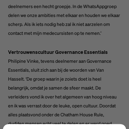
deelnemers een hecht groepje. In de WhatsAppgroep
delen we onze ambities met elkaar en houden we elkaar
scherp. Als ik iets nodig heb zal ik niet aarzelen om
contact met mijn medecursisten op te nemen.’
Vertrouwenscultuur Governance Essentials
Philipine Vinke, tevens deelnemer aan Governance
Essentials, sluit zich aan bij de woorden van Van
Hasselt. ‘De groep waarin je zoiets doet is heel
belangrijk, omdat je samen de sfeer maakt. De
verleiders vond ik over het algemeen van hoog niveau
en ik was verrast door de leuke, open cultuur. Doordat
alles plaatsvond onder de Chatham House Rule,
durfden mensen echt veel te delen en er werd goed