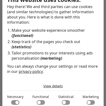
geselecteerd op basis van zijn of haar ervaring als
Hey there! We and third parties can use cookies
voorzitter. De gespreksleider heeft daarnaast ruime
(and similar technologies) to gather information
ervaring met bewezen effectieve intervisie
about you. Here is what is done with this
information:
methodieken in combinatie met persoonlijke kennis en
vaardigheden op het gebied van (het voorzitterschap
Make your website experience smoother
(functional)
van) een raad van commissarissen.
Keep track of the pages you check out
(statistics)
Tailor promotions to your interests using ads
Tijd
personalisation
(marketing)
De bijeenkomsten duren ongeveer tweeënhalf uur.
You can always change your settings or read more
Deelnemers ontvangen 2,5 PE-punt.
in our
privacy policy
.
The cookies we use by category
Intervisie voor jou?
View details
Necessary
Wil jij investeren in je persoonlijke ontwikkeling als
Necessary cookies help make a website usable by
Necessary
Functional
Statistical
Marketing
bestuurder, commissaris, toezichthouder of voorzitter
enabling basic functions like page navigation and access
Functional
to secure areas of the website. The website cannot
Functional cookies enable a website to remember
van de Raad van Commissarissen of Toezicht? Neem