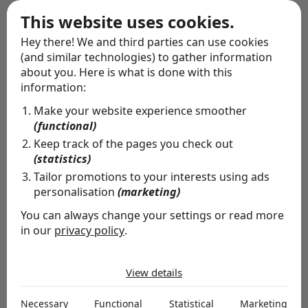
Wij hebben de 27-jarige Talitha Muusse in onze Raad
This website uses cookies.
van Toezicht bij MVO Nederland. Dat was een bewuste
Hey there! We and third parties can use cookies
keuze, omdat we mede dankzij de diversiteit in onze
(and similar technologies) to gather information
about you. Here is what is done with this
RvT betere besluitvormingen creëren. Daarnaast is het
information:
goed dat commissarissen zichzelf op de hoogte stellen
Make your website experience smoother
van alle maatschappelijke vraagstukken die er spelen,
(functional)
zoals het Klimaatdebat. Als we niet binnen 25 jaar
Keep track of the pages you check out
(statistics)
radicaal vernieuwen, komen we namelijk in een
Tailor promotions to your interests using ads
systeem waarin we als mens nog nooit geleefd hebben.
personalisation
(marketing)
Als organisatie moet je hiermee aan de slag, het is
You can always change your settings or read more
onvermijdelijk. Het is de rol van de commissaris om
in our
privacy policy
.
intern de vraag te stellen: hoe ver is onze organisatie
The cookies we use by category
gereed voor de toekomst?’
View details
Necessary
Necessary cookies help make a website usable by
Necessary
Functional
Statistical
Marketing