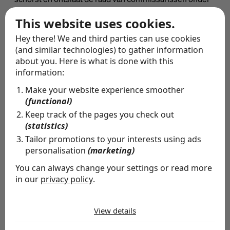
het structuurregime het bestuur en dient de raad van
This website uses cookies.
commissarissen goedkeuring te verlenen voor een
Hey there! We and third parties can use cookies
aantal in de wet opgesomde besluiten op het gebied van
(and similar technologies) to gather information
about you. Here is what is done with this
financiën en werkgelegenheid.
information:
Make your website experience smoother
(functional)
Keep track of the pages you check out
(statistics)
Tailor promotions to your interests using ads
personalisation
(marketing)
You can always change your settings or read more
in our
privacy policy
.
The cookies we use by category
Bijdrage door
View details
Necessary
NCD
Necessary cookies help make a website usable by