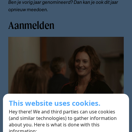
Ben je vorig jaar genomineerd? Dan kan je ook dit jaar
opnieuw meedoen.
Aanmelden
This website uses cookies.
Hey there! We and third parties can use cookies
(and similar technologies) to gather information
about you. Here is what is done with this
Voldoe je aan de criteria? Dan kan je jouw nominatie in
information: