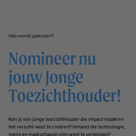
websites. The intention is to display ads that are
Unclassified
relevant and engaging for the individual user and
We're currently sorting out those unclassified cookies,
thereby more valuable for publishers and third-party
partnering up with the providers of each cookie along
advertisers. These cookies may be used for personalized
the way.
and non-personalized advertising
Wie wordt gekozen?
Nomineer nu
jouw Jonge
Toezichthouder!
Ken jij een jonge toezichthouder die impact maakt en
het verschil weet te creëren? Iemand die technologie,
mens en maatschappij slim weet te verbinden?