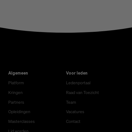
Algemeen
Voor leden
Platform
Ledenportaal
Kringen
Raad van Toezicht
Partners
Team
Opleidingen
Vacatures
Masterclasses
Contact
Lid worden