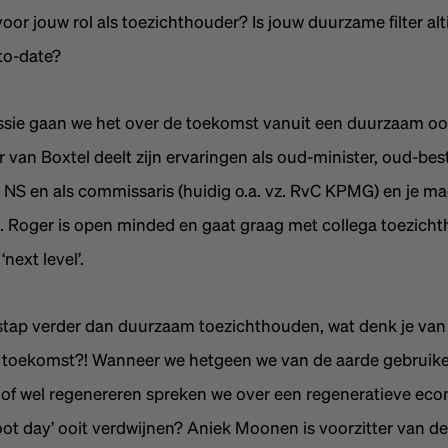
oor jouw rol als toezichthouder? Is jouw duurzame filter alt
p-to-date?
ssie gaan we het over de toekomst vanuit een duurzaam o
 van Boxtel deelt zijn ervaringen als oud-minister, oud-be
n NS en als commissaris (huidig o.a. vz. RvC KPMG) en je ma
n. Roger is open minded en gaat graag met collega toezicht
next level’.
tap verder dan duurzaam toezichthouden, wat denk je van
e toekomst?! Wanneer we hetgeen we van de aarde gebruik
of wel regenereren spreken we over een regeneratieve eco
oot day’ ooit verdwijnen? Aniek Moonen is voorzitter van d