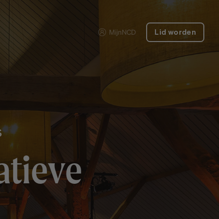
MijnNCD
Lid worden
s
atieve