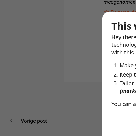
meegenomen k
de Dag van d
wonen of twee
This 
en een andere
Hey there
technolog
with this
Make 
Keep t
Tailor
(mark
You can a
The coo
Vorige post
Necessar
Necessary c