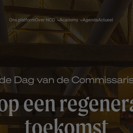
Ons platform
Over NCD
Academy
Agenda
Actueel
de Dag van de Commissari
 op een regener
toekomst