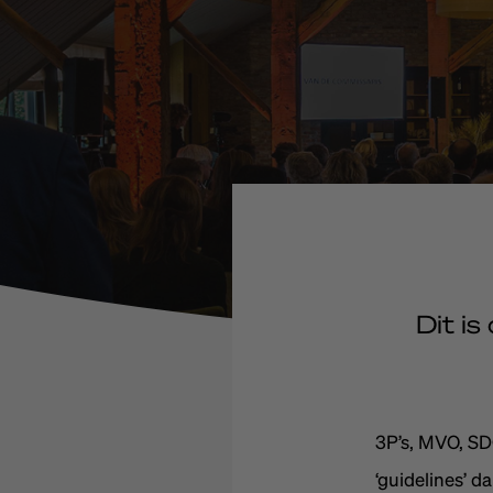
Dit is
3P’s, MVO, SD
‘guidelines’ da