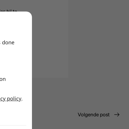
s bij te
ichthouders
s done
ion
acy policy
.
Volgende post