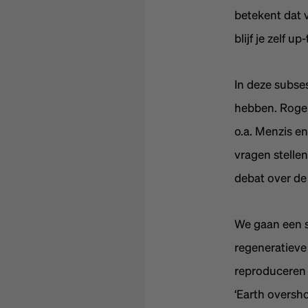
betekent dat v
blijf je zelf u
In deze subse
hebben. Roger
o.a. Menzis e
vragen stelle
debat over de ‘
We gaan een s
regeneratiev
reproduceren 
‘Earth oversh