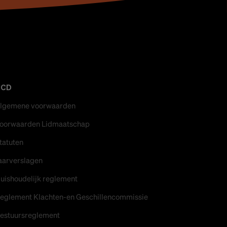
NCD
lgemene voorwaarden
oorwaarden Lidmaatschap
tatuten
aarverslagen
uishoudelijk reglement
eglement Klachten-en Geschillencommissie
estuursreglement