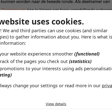
unnen worden naar de tweede ronde. Als deelnemer van
e Commissaris
kan je kiezen om twee verschillende subsessie
maal hetzelfde onderwerp met daarbij andere collega toez
website uses cookies.
 moderator.
! We and third parties can use cookies (and similar
ies) to gather information about you. Here is what i
 information:
your website experience smoother
(functional)
rack of the pages you check out
(statistics)
 promotions to your interests using ads personalisat
eting)
lways change your settings or read more in our
priv
kies we use by category
Naar alle artikelen
View details
y
ookies help make a website usable by enabling basic