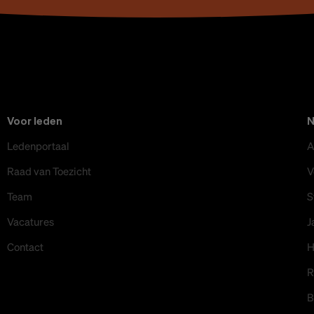
Voor leden
Ledenportaal
A
Raad van Toezicht
V
Team
S
Vacatures
J
Contact
H
R
B