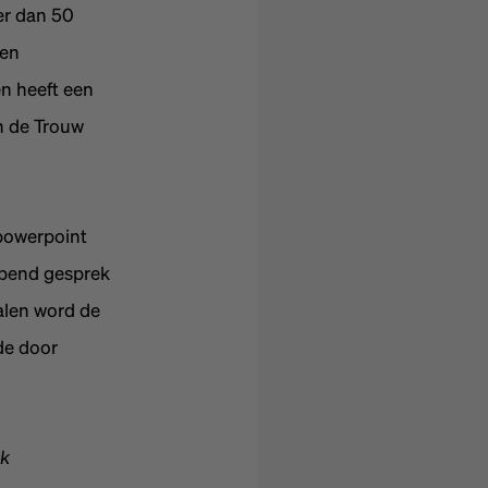
er dan 50
ren
n heeft een
n de Trouw
 powerpoint
iepend gesprek
halen word de
de door
ok