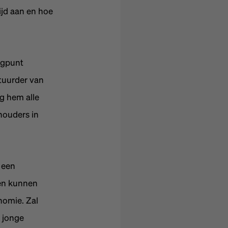
ijd aan en hoe
ogpunt
stuurder van
g hem alle
houders in
 een
en kunnen
nomie. Zal
e jonge