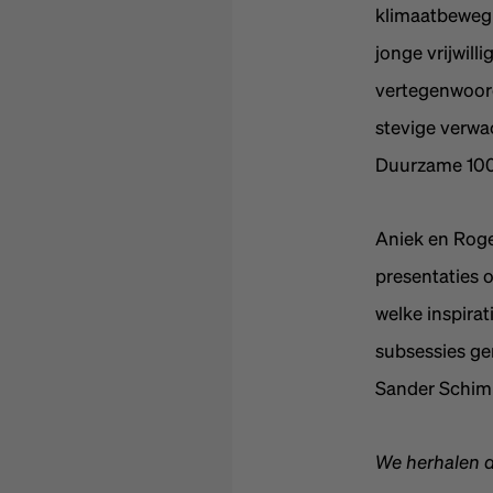
klimaatbewegin
jonge vrijwil
vertegenwoord
stevige verwa
Duurzame 100
Aniek en Roge
presentaties o
welke inspirat
subsessies ge
Sander Schim
We herhalen d